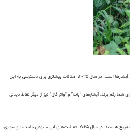
آبشارهای دومینیکا از جمله جاذبه‌های طبیعی شگفت‌انگیز این جزیره هستند. آبشار “ترابوکا”، با ارتفاعی بالغ بر ۶۵ متر، یکی از زیباترین و معروف‌ترین آبشارها است. در سال ۲۰۲۵، امکانات بیشتری برای دسترسی به این
ی شما رقم بزند. آبشارهای “باث” و “واتر فال” نیز از دیگر نقاط دیدنی
دومینیکا به سواحل زیبا و دست‌نخورده‌ای شهرت دارد. سواحل “روسه” و “پاین” با شن‌های سفید و آب‌های زلال، مکان‌هایی ایده‌آل برای استراحت و تفریح هستند. در سال ۲۰۲۵، فعالیت‌های آبی متنوعی مانند قایق‌سواری،