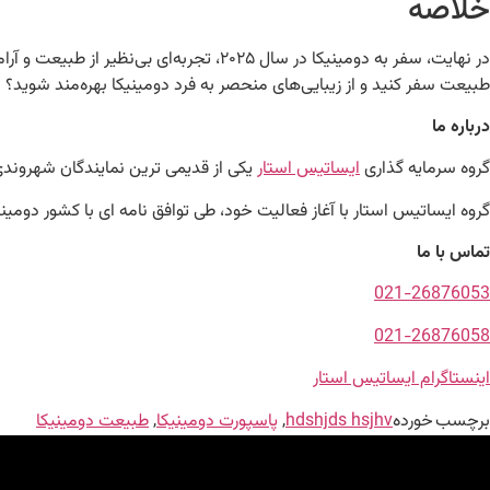
خلاصه
در نهایت، سفر به دومینیکا در سال ۲۰۲۵
طبیعت سفر کنید و از زیبایی‌های منحصر به فرد دومینیکا بهره‌مند شوید؟ 
درباره ما
گروه سرمایه گذاری
ایساتیس استار
یکی از قدیمی ترین نمایندگان شهروند
گروه ایساتیس استار با آغاز فعالیت خود، طی توافق نامه ای با کشور دومی
تماس با ما
021-26876053
021-26876058
اینستاگرام ایساتیس استار
برچسب خورده
hdshjds hsjhv
,
پاسپورت دومینیکا
,
طبیعت دومینیکا