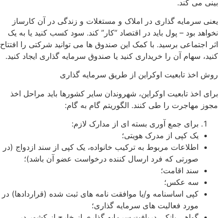
ی می کند.
ی سرمایه گذاری در املاک و مستغلات و زندگی در آن کارساز
اهد بود – پول باید در اقتصاد “کار” کند. سود کسب کنید یا به یک
 اجتماعی برسید. با کمک این صندوق ها می توانید شرکتی را افتتاح
د، سهام آن را خریداری کنید یا صندوق سرمایه گذاری ایجاد کنید.
 اخذ تابعیت اوکراین از طریق سرمایه گذاری
ی اخذ تابعیت اوکراین، شهروندان سایر کشورها باید مراحل اخذ
ز مهاجرت را طی کنند. الگوریتم گام به گام:
برای جمع آوری بسته ای از مدارک لازم:
یک کپی از مدرک هویتی؛
اطلاعات مربوط به ترکیب خانواده، یک کپی از سند ازدواج (در
صورتی که فرد ارسال کننده درخواست عضو آن باشد)؛
سند اقامت؛
سه عکس؛
کپی اساسنامه و/یا موافقت نامه های ثبت شده (قراردادها) در
مورد فعالیت های سرمایه گذاری؛
گواهی بانکی دریافت سرمایه گذاری از خارج از کشور در