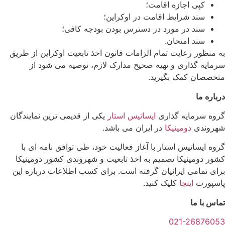
کپی اجازه اقامت؛
سند شرایط اقامت در اوکراین؛
سند در مورد در دسترس بودن بودجه کافی؛
سند امتحان.
منظور رعایت تمام الزامات قانون اخذ تابعیت اوکراین از طریق
ایه گذاری و تهیه صحیح مدارک لازم، توصیه می شود از
صصان کمک بگیرید.
اره ما
ه سرمایه گذاری
ایساتیس استار
یکی از قدیمی ترین نمایندگان
روندی
دومینیکا
در ایران می باشد.
ه ایساتیس استار با آغاز فعالیت خود، طی توافق نامه ای با
ر دومینیکا تصمیم به اخذ تابعیت و شهروندی کشور دومینیکا
ی تمامی ایرانیان گرفته است. برای کسب اطلاعات درباره این
سپورت
اینجا
کلیک کنید.
س با ما
021-268760