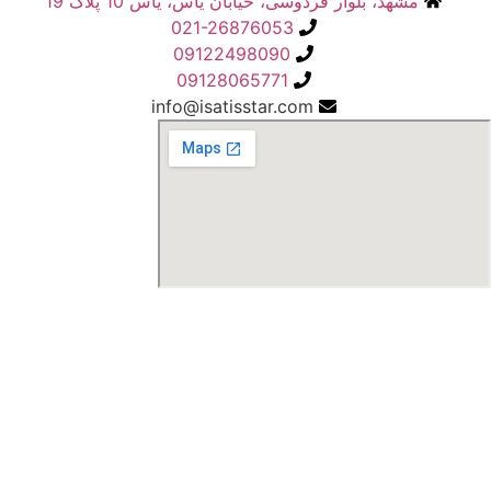
مشهد، بلوار فردوسی، خیابان یاس، یاس 10 پلاک 19
021-26876053
09122498090
09128065771
info@isatisstar.com