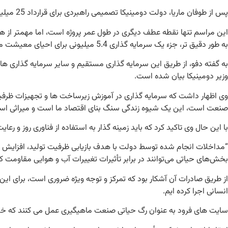
پس از طوفان ماریا، دولت دومینیکا تصمیمی راهبردی برای قرارداد 25 میلیون دلاری با بانک جهانی برای احیای بخش کشاورزی در دومینیکا که شامل شیلات است، گرفت.
این مراسم تنها نقطه عطف دیگری در طول عمر پروژه است، اما مهمتر از 
به طور دقیق تر، جزء یک سرمایه گذاری 5.4 میلیونی برای احیای معیشت ماهیگیری و 2 میلیون اضافی از سرمایه گذاری اضافی دولت دومینیکا از طریق مؤلفه واکنش اضطراری اضطراری (CERC) است.
به گفته دفو، از طریق این سرمایه گذاری مستقیم و سایر سرمایه گذاری ه
وزیر دومینیکا بیان شده است.
وی اظهار داشت که سرمایه گذاری در آموزش زیرساخت ها و تجهیزات ظرفیت ما
صنعت است، این یک شیوه زندگی سنگ بنای اقتصاد ما است و میراثی است
با این حال وی تاکید کرد که باید زمینه گذار به استفاده از فناوری روز و رع
“مداخلات انجام شده توسط دولت با هدف بازیابی ظرفیت تولید، افزایش 
بخش‌های حیاتی می‌توانند در برابر تأثیرات تغییرات آب و هوایی مقاومت کن
از طریق صادرات آن آشکار بود که تمرکز و توجه ویژه ضروری است، برای ا
انسانی اجرا کرده ایم.
سایت های فرود به عنوان رگ حیاتی صنعت ماهیگیری عمل می کنند که خدم