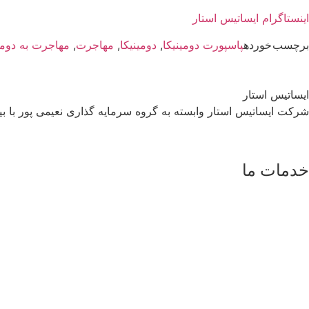
اینستاگرام ایساتیس استار
برچسب خورده
پاسپورت دومینیکا
,
دومینیکا
,
مهاجرت
,
مهاجرت به دومی
ایساتیس استار
شرکت ایساتیس استار وابسته به گروه سرمایه گذاری نعیمی پور با بیش از 12 سال سابقه انجام امور
خدمات ما