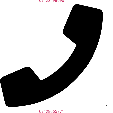
09122498090
09128065771