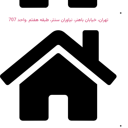
تهران، خیابان باهنر، نیاوران سنتر، طبقه هفتم .واحد 707