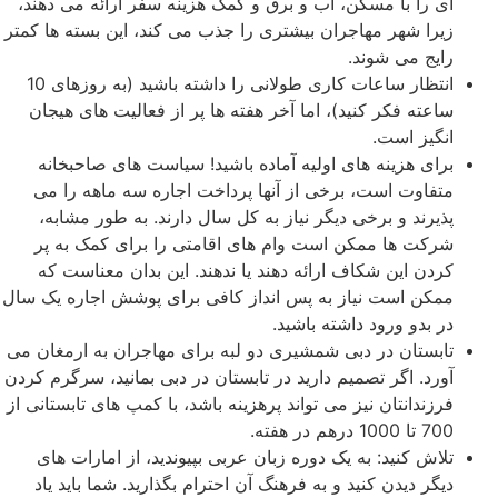
ای را با مسکن، آب و برق و کمک هزینه سفر ارائه می دهند،
زیرا شهر مهاجران بیشتری را جذب می کند، این بسته ها کمتر
رایج می شوند.
انتظار ساعات کاری طولانی را داشته باشید (به روزهای 10
ساعته فکر کنید)، اما آخر هفته ها پر از فعالیت های هیجان
انگیز است.
برای هزینه های اولیه آماده باشید! سیاست های صاحبخانه
متفاوت است، برخی از آنها پرداخت اجاره سه ماهه را می
پذیرند و برخی دیگر نیاز به کل سال دارند. به طور مشابه،
شرکت ها ممکن است وام های اقامتی را برای کمک به پر
کردن این شکاف ارائه دهند یا ندهند. این بدان معناست که
ممکن است نیاز به پس انداز کافی برای پوشش اجاره یک سال
در بدو ورود داشته باشید.
تابستان در دبی شمشیری دو لبه برای مهاجران به ارمغان می
آورد. اگر تصمیم دارید در تابستان در دبی بمانید، سرگرم کردن
فرزندانتان نیز می تواند پرهزینه باشد، با کمپ های تابستانی از
700 تا 1000 درهم در هفته.
تلاش کنید: به یک دوره زبان عربی بپیوندید، از امارات های
دیگر دیدن کنید و به فرهنگ آن احترام بگذارید. شما باید یاد