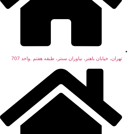
تهران، خیابان باهنر، نیاوران سنتر، طبقه هفتم .واحد 707