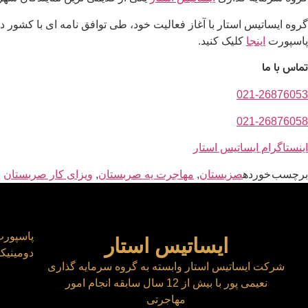
گروه ایساتیس استار با آغاز فعالیت خود، طی توافق نامه ای با کشور د
پاسپورت
اینجا
کلیک کنید.
تماس با ما
021-26876053
021-26876058
اینستاگرام ایساتیس استار
برچسب خورده
صزبستان
,
مهاجرت یه صربستان
,
ویزای کار صربستان
پاسپورت
ایساتیس استار
دومینیکا
شرکت ایساتیس استار وابسته به گروه سرمایه گذاری
نعیمی پور با بیش از 12 سال سابقه انجام امور
مهاجرتی