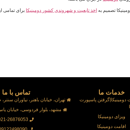
ومینیکا تصمیم به
اخذ تابعیت و شهروندی کشور دومینیکا
برای تمامی ای
خدمات ما
تماس با ما
 دومینیکا|گرفتن پاسپورت
تهران، خیابان باهنر، نیاوران سنتر، طب
مشهد، بلوار فردوسی، خیابان یاس، یاس 10
ویزای دومینیکا
021-26876053
اقامت دومینیکا
09122498090