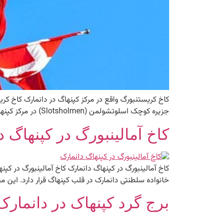
کاخ کریستنبورگ واقع در مرکز کپنهاگ در دانمارک کاخ کر
جزیره کوچک اسلوتشولمن (Slotsholmen) در مرکز کپنهاگ قرار دارد. در کاخ کریستینسبورگ کپنهاگ دانمارک می‌توانید کرسی قدرت دولت دانمارک را بیابید. با بیش از ۸۰۰ هزار […]
کاخ آمالینبورگ در کپنهاگ د
کاخ آمالینبورگ در کپنهاگ دانمارک کاخ آمالینبورگ در کپ
خانواده سلطنتی دانمارک در قلب کپنهاگ قرار دارد. این
برج گرد کپنهاک در دانمارک