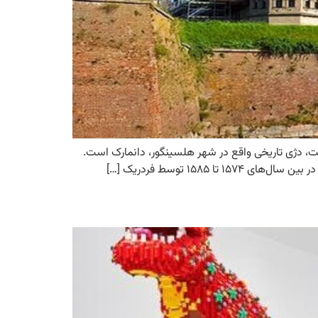
 در دانمارک-خانه هملت قلعه کرونبورگ در دانمارک-خانه هملت. قلعه کرانبورگ که نام دیگر آن هملت (Hamlet) است، دژی تاریخی واقع در شهر هلسینگور، دانمارک است.
۱۵ توسط فردریک […]