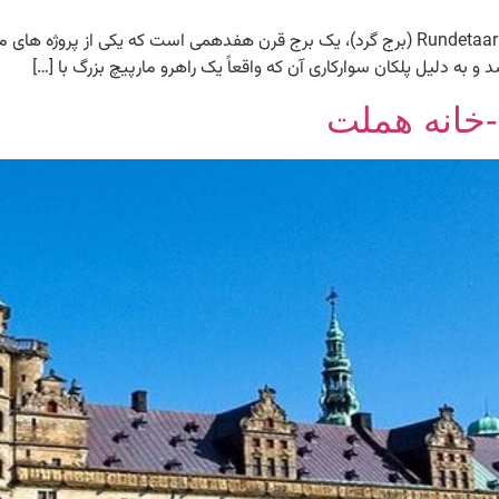
برج گرد کپنهاک در دانمارک برج گرد کپنهاک در دانمارک. Rundetaarn (برج گرد)، یک برج قرن هف
 به دلیل پلکان سوارکاری آن که واقعاً یک راهرو مارپیچ بزرگ با […]
-خانه هملت