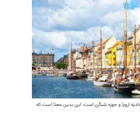
رک-انواع روش ها ذر سال 2024. کشور دانمارک جزو اعضای اتحادیه اروپا و حوزه شنگن است، این بدین معنا است که