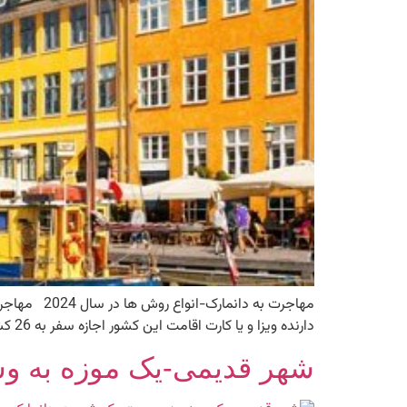
دارنده ویزا و یا کارت اقامت این کشور اجازه سفر به 26 کشور این حوزه معتبر از جمله آلمان، فرانسه، اسپانیا و پرتغال […]
شهر قدیمی-یک موزه به و