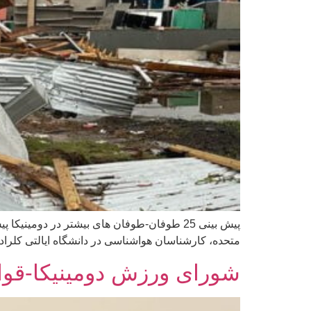
متحده، کارشناسان هواشناسی در دانشگاه ایالتی کلرادو (CSU) پیش بینی خود را برای فصل طوفان اقیانوس اطلس 2024 به روز کرده اند. دانشمند ارشد تحقی
شورای ورزش دومینیکا-قوان