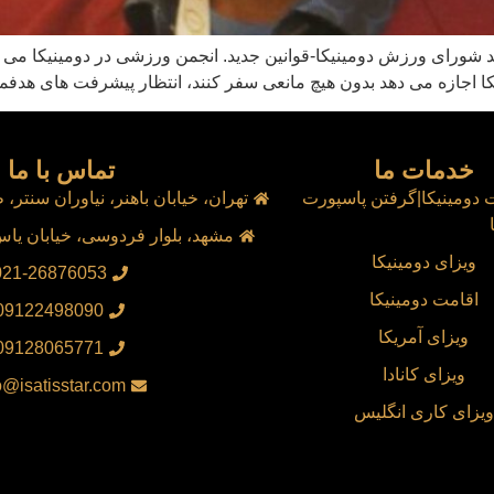
ورای ورزش دومینیکا-قوانین جدید. انجمن ورزشی در دومینیکا می توا
یکا اجازه می دهد بدون هیچ مانعی سفر کنند، انتظار پیشرفت های هدف
خدمات ما
تماس با ما
 دومینیکا|گرفتن پاسپورت
تهران، خیابان باهنر، نیاوران سنتر، طب
مشهد، بلوار فردوسی، خیابان یاس، یاس 10
ویزای دومینیکا
021-26876053
اقامت دومینیکا
09122498090
ویزای آمریکا
09128065771
ویزای کانادا
o@isatisstar.com
ویزای کاری انگلیس