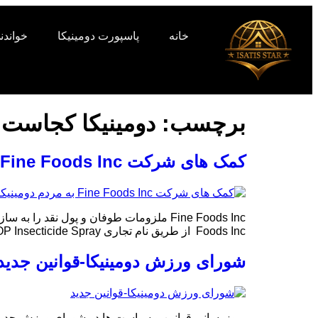
خانه
پاسپورت دومینیکا
خواندنی
برچسب:
دومینیکا کجاست
کمک های شرکت Fine Foods Inc به مردم دومینیکا
Foods Inc از طریق نام تجاری BOP Insecticide Spray برای فصل طوفان خدماتی همچون اهدای پول نقد و اهدای ملزومات طوفان را […]
شورای ورزش دومینیکا-قوانین جدید
بروزرسانی قوانین و سیاست ها در شورای ورزش جدید ش