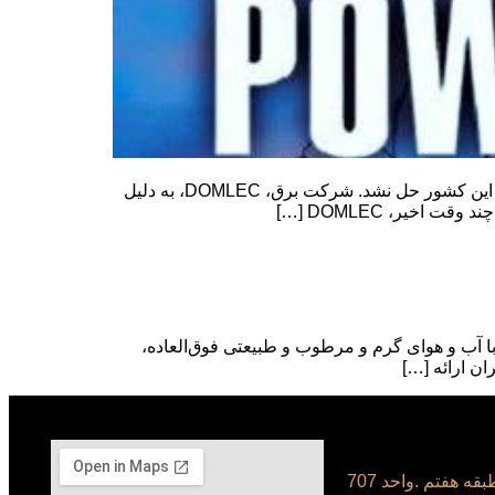
قطع برق گسترده در دومینیکا-مشکل قطعی برق در این کشور حل نشد قطع برق گسترده در دومینیکا-مشکل قطعی برق در این کشور حل نشد. شرکت برق، DOMLEC، به دلیل
خیر، DOMLEC […]
 با آب و هوای گرم و مرطوب و طبیعتی فوق‌العاده،
ن ارائه […]
قه هفتم .واحد 707