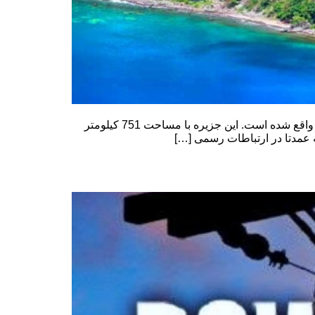
مشترک المنافع دومینیکا – کشور جزیره ای کشور جزیره ای دومینیکا تنها چند مایل از مارتینیک به جنوب و گوادلوپ به شمال واقع شده است. این جزیره با مساحت 751 کیلومتر