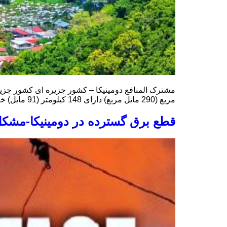
مربع (290 مایل مربع) دارای 148 کیلومتر (91 مایل) خط ساحلی است. نام رسمی دومینیکا مشترک المنافع دومینیکا است که عمدتا در ارتباطات رسمی […]
قطع برق گسترده در دومینیکا-مشک